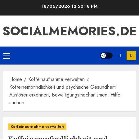
Skip
18/06/2026
12:50:19 PM
to
content
SOCIALMEMORIES.DE
Primary
Menu
Home
Koffeinaufnahme verwalten
Koffeinempfindlichkeit und psychische Gesundheit:
Auslöser erkennen, Bewältigungsmechanismen, Hilfe
suchen
Koffeinaufnahme verwalten
Koffeinempfindlichkeit und