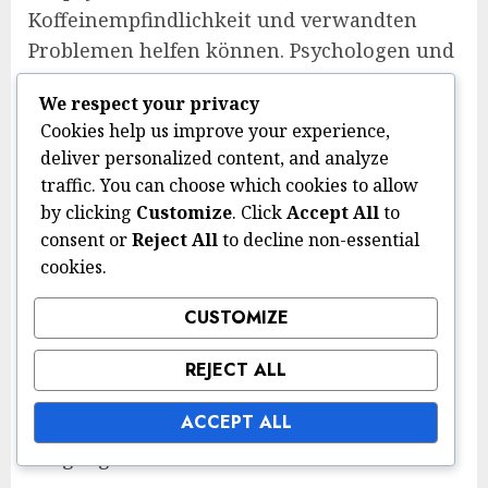
Koffeinempfindlichkeit und verwandten
Problemen helfen können. Psychologen und
Psychiater sind darauf trainiert, psychische
We respect your privacy
Gesundheitszustände zu diagnostizieren
Cookies help us improve your experience,
und zu behandeln, einschließlich solcher,
deliver personalized content, and analyze
die durch Koffein verschärft werden. Sie
traffic. You can choose which cookies to allow
können bei Bedarf Therapie oder
by clicking
Customize
. Click
Accept All
to
Medikamente anbieten.
consent or
Reject All
to decline non-essential
cookies.
Lizenzierte klinische Sozialarbeiter und
Berater können ebenfalls Unterstützung
CUSTOMIZE
und Bewältigungsstrategien anbieten. Sie
konzentrieren sich oft auf
REJECT ALL
Verhaltensänderungen und können Ihnen
ACCEPT ALL
helfen, gesündere Gewohnheiten im
Umgang mit Koffein zu entwickeln.