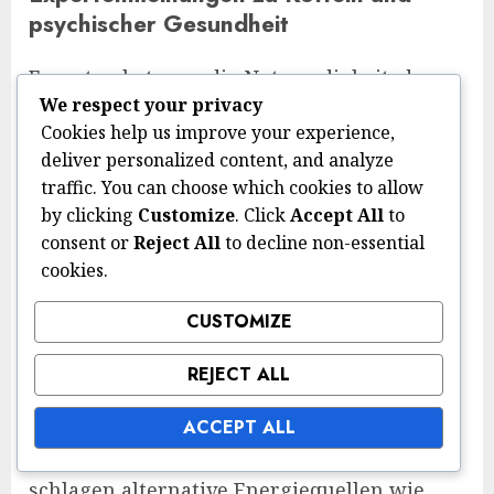
psychischer Gesundheit
Experten betonen die Notwendigkeit, dass
We respect your privacy
Individuen ihre eigene
Cookies help us improve your experience,
Koffeinempfindlichkeit und deren
deliver personalized content, and analyze
potenzielle Auswirkungen auf die
traffic. You can choose which cookies to allow
psychische Gesundheit verstehen. Viele
by clicking
Customize
. Click
Accept All
to
empfehlen, die Koffeinaufnahme zu
consent or
Reject All
to decline non-essential
überwachen, insbesondere für Personen
cookies.
mit einer Vorgeschichte von Angst oder
CUSTOMIZE
Depression.
Klinische Psychologen raten häufig
REJECT ALL
Patienten mit Angststörungen, Koffein zu
reduzieren, da es Angstzustände
ACCEPT ALL
nachahmen oder verschlimmern kann. Sie
schlagen alternative Energiequellen wie